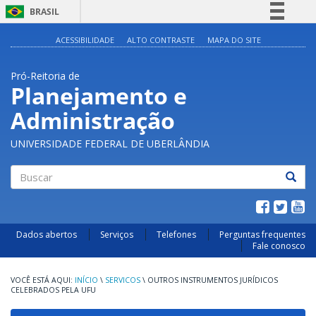
BRASIL
Simplifique!
ACESSIBILIDADE
ALTO CONTRASTE
MAPA DO SITE
Comunica BR
Pró-Reitoria de
Participe
Planejamento e
Acesso à informação
Administração
Legislação
Canais
UNIVERSIDADE FEDERAL DE UBERLÂNDIA
Buscar
Dados abertos
Serviços
Telefones
Perguntas frequentes
Fale conosco
INÍCIO
\
SERVICOS
\
OUTROS INSTRUMENTOS JURÍDICOS
CELEBRADOS PELA UFU