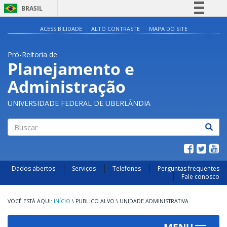
BRASIL
Simplifique!
ACESSIBILIDADE
ALTO CONTRASTE
MAPA DO SITE
Comunica BR
Pró-Reitoria de
Participe
Planejamento e
Acesso à informação
Administração
Legislação
Canais
UNIVERSIDADE FEDERAL DE UBERLÂNDIA
Buscar
Dados abertos
Serviços
Telefones
Perguntas frequentes
Fale conosco
INÍCIO
\
PUBLICO ALVO
\
UNIDADE ADMINISTRATIVA