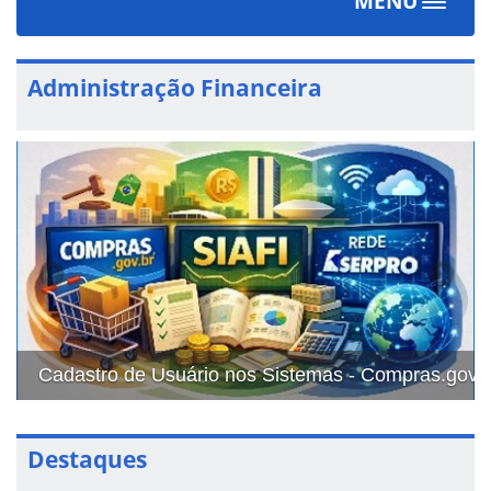
MENU
Toggle
navigat
Administração Financeira
Previous
Next
Cadastro de Usuário nos Sistemas - Compras.gov.b
Destaques