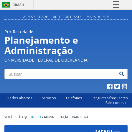
BRASIL
Simplifique!
ACESSIBILIDADE
ALTO CONTRASTE
MAPA DO SITE
Comunica BR
Pró-Reitoria de
Participe
Planejamento e
Acesso à informação
Administração
Legislação
Canais
UNIVERSIDADE FEDERAL DE UBERLÂNDIA
Buscar
Dados abertos
Serviços
Telefones
Perguntas frequentes
Fale conosco
INÍCIO
\
ADMINISTRAÇÃO FINANCEIRA