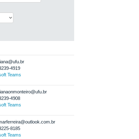
iana@ufu.br
3239-4919
soft Teams
ianaonmonteiro@ufu.br
3239-4908
soft Teams
arferreira@outlook.com.br
3225-8185
soft Teams