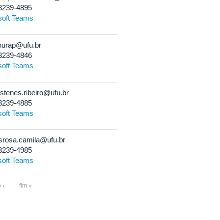
3239-4895
soft Teams
hurap@ufu.br
3239-4846
soft Teams
istenes.ribeiro@ufu.br
3239-4885
soft Teams
srosa.camila@ufu.br
3239-4985
soft Teams
 ›
fim »