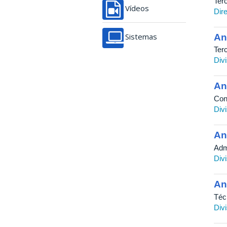
Terc
Vídeos
Dir
An
Sistemas
Ter
Div
An
Con
Div
An
Adm
Div
An
Téc
Div