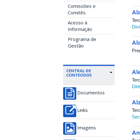
Comissões e
Al
Comitês
Ter
Acesso à
Div
Informação
Programa de
Al
Gestão
Pre
CENTRAL DE
Al
CONTEÚDOS
Ter
Dir
Documentos
Al
Ter
Links
Sec
Imagens
An