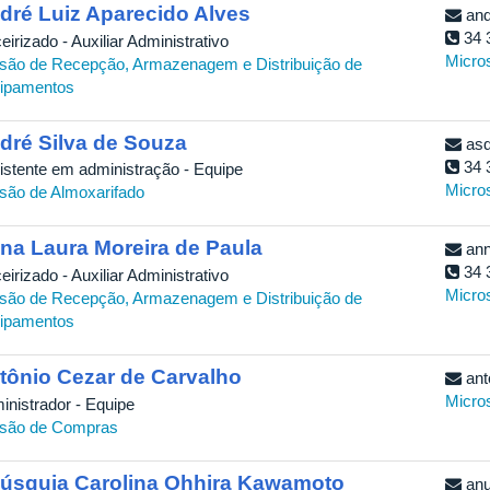
dré Luiz Aparecido Alves
and
34 
eirizado - Auxiliar Administrativo
Micro
isão de Recepção, Armazenagem e Distribuição de
ipamentos
dré Silva de Souza
asd
34 
istente em administração - Equipe
Micro
isão de Almoxarifado
na Laura Moreira de Paula
ann
34 
eirizado - Auxiliar Administrativo
Micro
isão de Recepção, Armazenagem e Distribuição de
ipamentos
tônio Cezar de Carvalho
ant
Micro
inistrador - Equipe
isão de Compras
úsquia Carolina Ohhira Kawamoto
anu