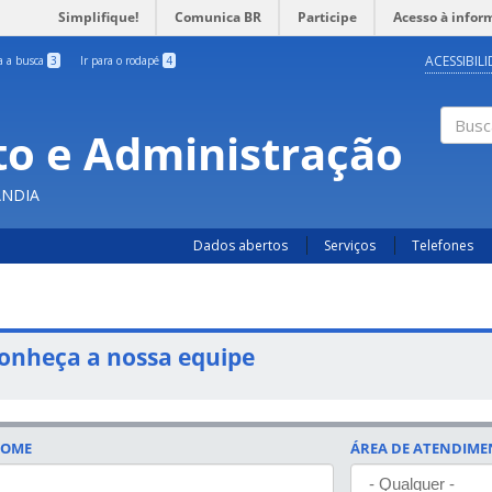
Simplifique!
Comunica BR
Participe
Acesso à infor
ACESSIBIL
ra a busca
3
Ir para o rodapé
4
o e Administração
Busc
ÂNDIA
Dados abertos
Serviços
Telefones
onheça a nossa equipe
OME
ÁREA DE ATENDIM