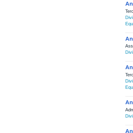
An
Terc
Div
Equ
An
Ass
Div
An
Terc
Div
Equ
An
Adm
Div
An