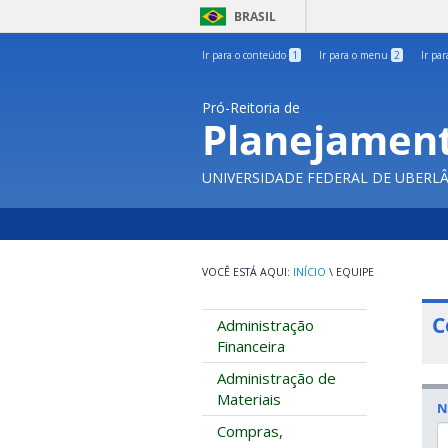
BRASIL
Ir para o conteúdo
1
Ir para o menu
2
Ir pa
Pró-Reitoria de
Planejament
UNIVERSIDADE FEDERAL DE UBERL
INÍCIO
\
EQUIPE
C
Administração
Financeira
Administração de
Materiais
N
Compras,