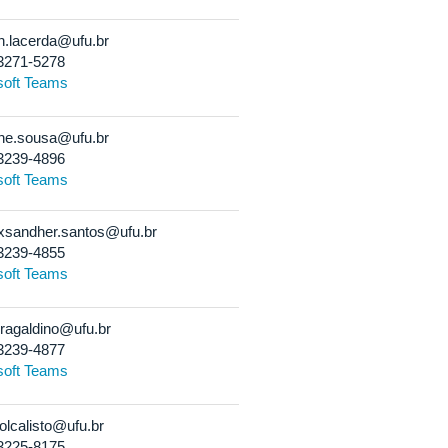
n.lacerda@ufu.br
3271-5278
soft Teams
ne.sousa@ufu.br
3239-4896
soft Teams
xsandher.santos@ufu.br
3239-4855
soft Teams
iragaldino@ufu.br
3239-4877
soft Teams
olcalisto@ufu.br
3225-8175