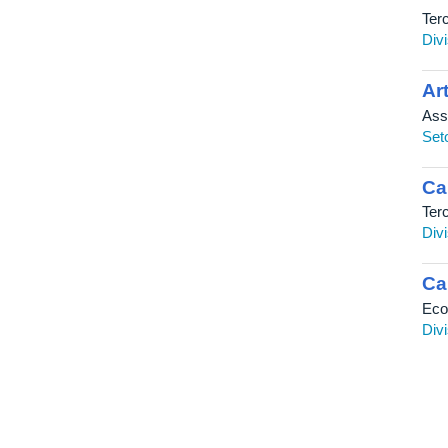
Ter
Div
Ar
Ass
Set
Ca
Ter
Div
Ca
Eco
Div