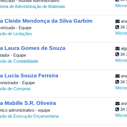
eirizado - Auxiliar Administrativo
Micro
etoria de Administração de Materiais
a Cleide Mendonça da Silva Garbim
ana
34 
ceirizado - Equipe
Micro
isão de Licitações
a Laura Gomes de Souza
alg
34 
tador - Equipe
Micro
isão de Contabilidade
a Lucia Souza Ferreira
ana
34 
inistrador - Equipe
Micro
isão de Compras
a Mabille S.R. Oliveira
ana
34 
nico administrativo - equipe
Micro
isão de Execução Orçamentária