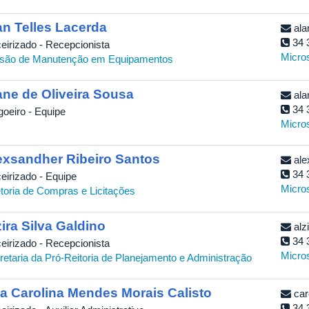
an Telles Lacerda
ala
34 
ceirizado - Recepcionista
Micro
isão de Manutenção em Equipamentos
ane de Oliveira Sousa
ala
34 
goeiro - Equipe
Micro
exsandher Ribeiro Santos
ale
34 
ceirizado - Equipe
Micro
etoria de Compras e Licitações
zira Silva Galdino
alz
34 
ceirizado - Recepcionista
Micro
retaria da Pró-Reitoria de Planejamento e Administração
a Carolina Mendes Morais Calisto
car
34 