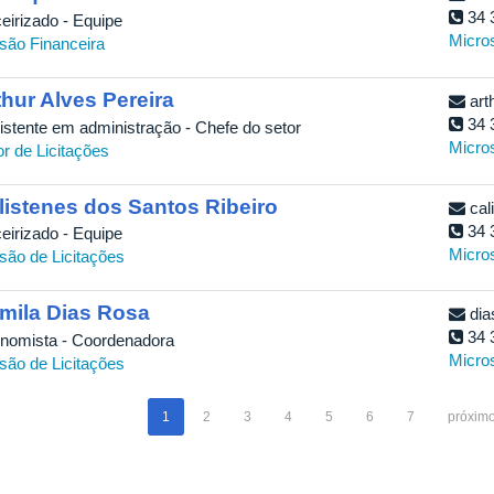
34 
ceirizado - Equipe
Micro
isão Financeira
thur Alves Pereira
art
34 
istente em administração - Chefe do setor
Micro
or de Licitações
listenes dos Santos Ribeiro
cal
34 
ceirizado - Equipe
Micro
isão de Licitações
mila Dias Rosa
dia
34 
nomista - Coordenadora
Micro
isão de Licitações
1
2
3
4
5
6
7
próximo