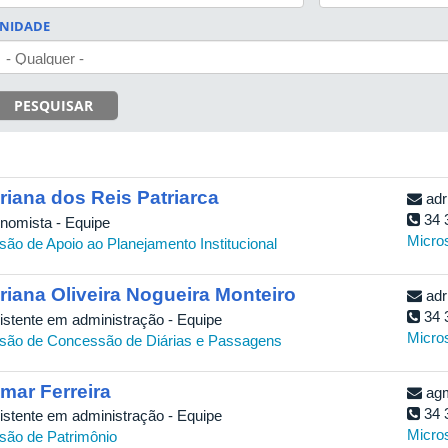
NIDADE
PESQUISAR
riana dos Reis Patriarca
adr
34 
nomista - Equipe
Micro
isão de Apoio ao Planejamento Institucional
riana Oliveira Nogueira Monteiro
adr
34 
istente em administração - Equipe
Micro
isão de Concessão de Diárias e Passagens
mar Ferreira
agm
34 
istente em administração - Equipe
Micro
isão de Patrimônio