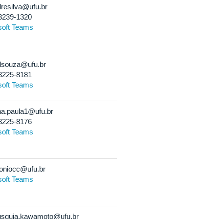
resilva@ufu.br
3239-1320
soft Teams
souza@ufu.br
3225-8181
soft Teams
a.paula1@ufu.br
3225-8176
soft Teams
oniocc@ufu.br
soft Teams
squia.kawamoto@ufu.br