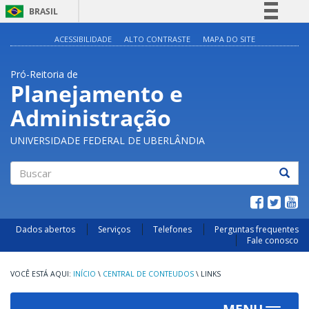
BRASIL
Simplifique!
ACESSIBILIDADE
ALTO CONTRASTE
MAPA DO SITE
Comunica BR
Pró-Reitoria de
Participe
Planejamento e
Acesso à informação
Administração
Legislação
Canais
UNIVERSIDADE FEDERAL DE UBERLÂNDIA
Buscar
Dados abertos
Serviços
Telefones
Perguntas frequentes
Fale conosco
INÍCIO
\
CENTRAL DE CONTEUDOS
\
LINKS