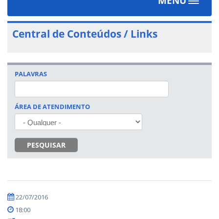
MENU
Toggle
navigat
Central de Conteúdos / Links
PALAVRAS
ÁREA DE ATENDIMENTO
PESQUISAR
22/07/2016
18:00