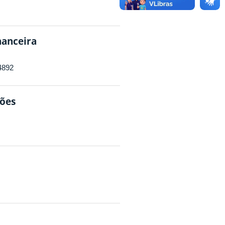
nanceira
4892
ções