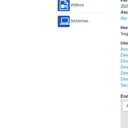
Per
Vídeos
202
Ato
Ato
Sistemas
Hor
Seg
Uni
Ass
Dir
Dir
Dir
Dir
Dir
Sec
End