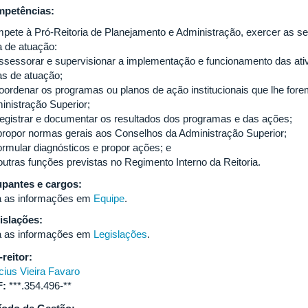
petências:
pete à Pró-Reitoria de Planejamento e Administração, exercer as se
a de atuação:
 assessorar e supervisionar a implementação e funcionamento das at
as de atuação;
 coordenar os programas ou planos de ação institucionais que lhe for
inistração Superior;
. registrar e documentar os resultados dos programas e das ações;
 propor normas gerais aos Conselhos da Administração Superior;
formular diagnósticos e propor ações; e
 outras funções previstas no Regimento Interno da Reitoria.
pantes e cargos:
a as informações em
Equipe
.
islações:
a as informações em
Legislações
.
-reitor:
cius Vieira Favaro
F:
***.354.496-**