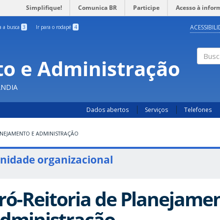
Simplifique!
Comunica BR
Participe
Acesso à infor
ACESSIBIL
ra a busca
3
Ir para o rodapé
4
o e Administração
Busc
ÂNDIA
Dados abertos
Serviços
Telefones
ANEJAMENTO E ADMINISTRAÇÃO
nidade organizacional
ró-Reitoria de Planejame
dministração