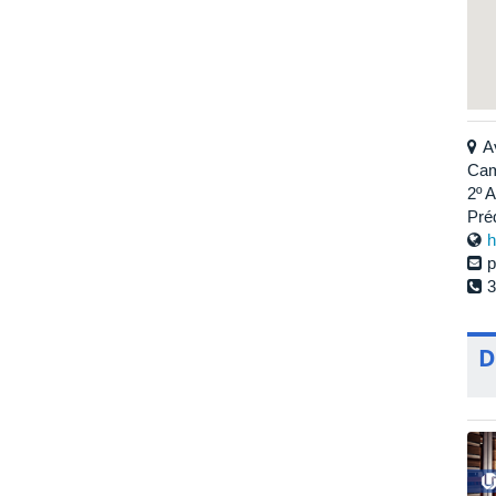
A
Cam
2º 
Préd
h
p
3
D