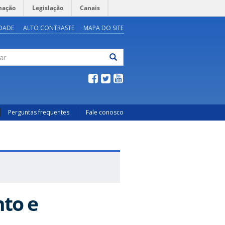
mação
Legislação
Canais
IDADE
ALTO CONTRASTE
MAPA DO SITE
ar
Perguntas frequentes
Fale conosco
nto e