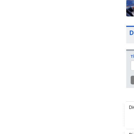
D
T
Di