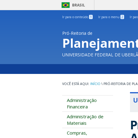
BRASIL
Ir para o conteúdo
1
Ir para o menu
2
Ir pa
Pró-Reitoria de
Planejament
UNIVERSIDADE FEDERAL DE UBERL
INÍCIO
\
PRÓ-REITORIA DE PL
U
Administração
Financeira
Administração de
P
Materiais
A
Compras,