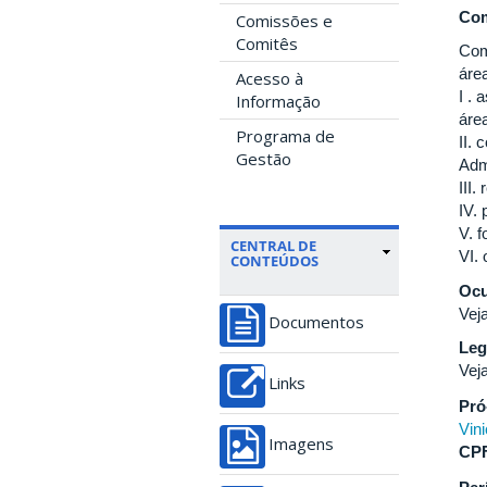
Com
Comissões e
Comitês
Com
áre
Acesso à
I .
Informação
áre
Programa de
II.
Gestão
Adm
III
IV.
V. 
CENTRAL DE
VI.
CONTEÚDOS
Ocu
Vej
Documentos
Leg
Vej
Links
Pró
Vini
Imagens
CP