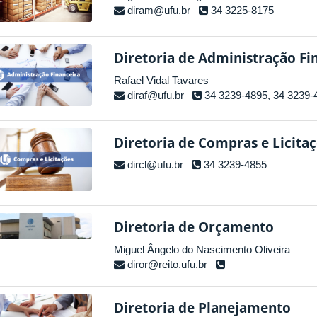
diram@ufu.br
34 3225-8175
Diretoria de Administração Fi
Rafael Vidal Tavares
diraf@ufu.br
34 3239-4895, 34 3239-
Diretoria de Compras e Licita
dircl@ufu.br
34 3239-4855
Diretoria de Orçamento
Miguel Ângelo do Nascimento Oliveira
diror@reito.ufu.br
Diretoria de Planejamento