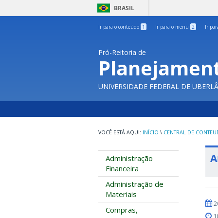
BRASIL
Ir para o conteúdo
1
Ir para o menu
2
Ir pa
Pró-Reitoria de
Planejament
UNIVERSIDADE FEDERAL DE UBERL
INÍCIO
\
CENTRAL DE CONTE
A
Administração
Financeira
Administração de
Materiais
2
Compras,
1