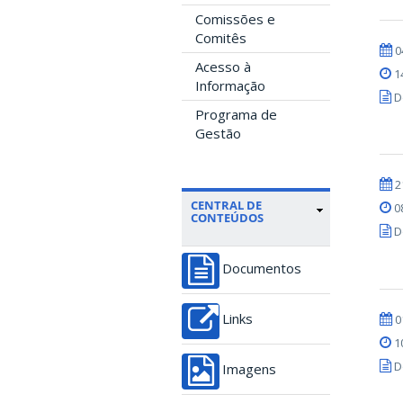
Comissões e
Comitês
0
Acesso à
1
Informação
D
Programa de
Gestão
2
CENTRAL DE
0
CONTEÚDOS
D
Documentos
0
Links
1
D
Imagens