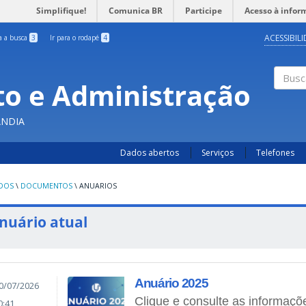
Simplifique!
Comunica BR
Participe
Acesso à infor
ACESSIBIL
ra a busca
3
Ir para o rodapé
4
o e Administração
Busc
ÂNDIA
Dados abertos
Serviços
Telefones
UDOS
\
DOCUMENTOS
\
ANUARIOS
nuário atual
Anuário 2025
0/07/2026
Clique e consulte as informaçõ
0:41