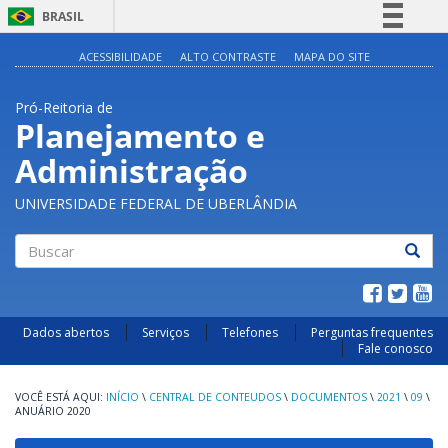
BRASIL
Simplifique!
ACESSIBILIDADE
ALTO CONTRASTE
MAPA DO SITE
Comunica BR
Pró-Reitoria de
Participe
Planejamento e
Acesso à informação
Administração
Legislação
Canais
UNIVERSIDADE FEDERAL DE UBERLÂNDIA
Buscar
Dados abertos
Serviços
Telefones
Perguntas frequentes
Fale conosco
INÍCIO
\
CENTRAL DE CONTEUDOS
\
DOCUMENTOS
\
2021
\
09
\
ANUÁRIO 2020