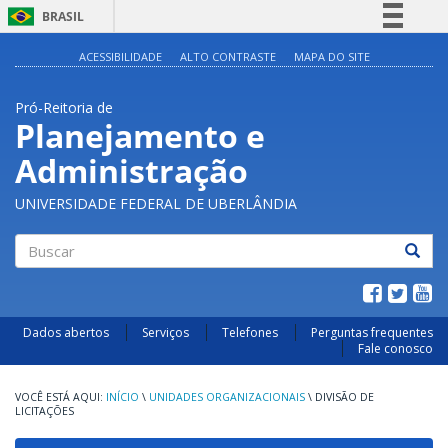
BRASIL
Simplifique!
ACESSIBILIDADE
ALTO CONTRASTE
MAPA DO SITE
Comunica BR
Pró-Reitoria de
Participe
Planejamento e
Acesso à informação
Administração
Legislação
Canais
UNIVERSIDADE FEDERAL DE UBERLÂNDIA
Buscar
Dados abertos
Serviços
Telefones
Perguntas frequentes
Fale conosco
INÍCIO
\
UNIDADES ORGANIZACIONAIS
\
DIVISÃO DE
LICITAÇÕES