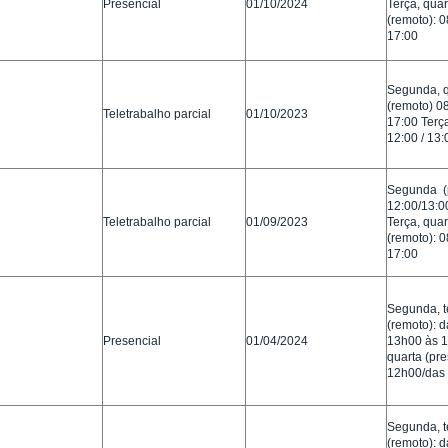
Presencial
01/10/2024
Terça, quar
(remoto): 0
17:00
Segunda, q
(remoto) 08
Teletrabalho parcial
01/10/2023
17:00 Terç
12:00 / 13:
Segunda (p
12:00/13:0
Teletrabalho parcial
01/09/2023
Terça, quar
(remoto): 0
17:00
Segunda, te
(remoto): 
Presencial
01/04/2024
13h00 às 
quarta (pre
12h00/das
Segunda, te
(remoto): 