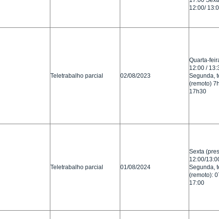
17:00 Sext
12:00/ 13:
Quarta-feir
12:00 / 13:
Teletrabalho parcial
02/08/2023
Segunda, te
(remoto) 7
17h30
Sexta (pres
12:00/13:0
Teletrabalho parcial
01/08/2024
Segunda, te
(remoto): 0
17:00