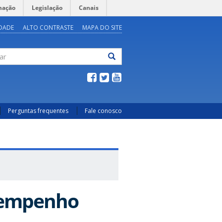
mação
Legislação
Canais
IDADE
ALTO CONTRASTE
MAPA DO SITE
ar
Perguntas frequentes
Fale conosco
sempenho