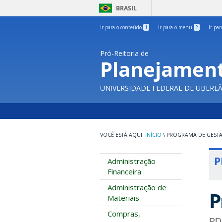
BRASIL
Ir para o conteúdo
1
Ir para o menu
2
Ir pa
Pró-Reitoria de
Planejament
UNIVERSIDADE FEDERAL DE UBERL
INÍCIO
\
PROGRAMA DE GEST
P
Administração
Financeira
Administração de
P
Materiais
Compras,
PD