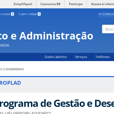
Simplifique!
Comunica BR
Participe
Acesso à infor
ACESSIBIL
ra a busca
3
Ir para o rodapé
4
o e Administração
Busc
ÂNDIA
Dados abertos
Serviços
Telefones
ÃO E DESEMPENHO
ROPLAD
rograma de Gestão e De
G-UFU/PROPLAD/DIRCL