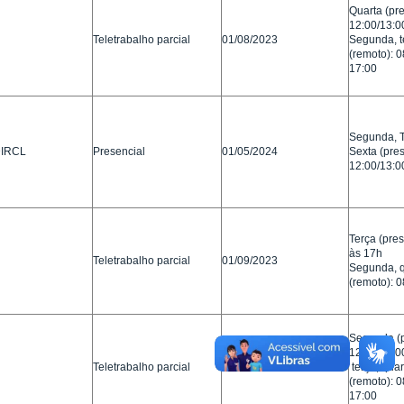
Quarta (pre
12:00/13:0
Teletrabalho parcial
01/08/2023
Segunda, te
(remoto): 0
17:00
Segunda, T
 DIRCL
Presencial
01/05/2024
Sexta (pres
12:00/13:0
Terça (pres
às 17h
Teletrabalho parcial
01/09/2023
Segunda, q
(remoto): 
Segunda (p
12:00/13:0
Teletrabalho parcial
01/05/2024
terça, quar
(remoto): 0
17:00