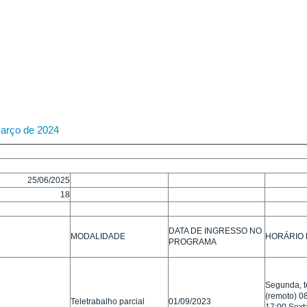
março de 2024
25/06/2025
18
DATA DE INGRESSO NO
MODALIDADE
HORÁRIO 
PROGRAMA
Segunda, te
(remoto) 08
Teletrabalho parcial
01/09/2023