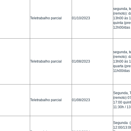
segunda, te
(remoto): 
Teletrabalho parcial
01/10/2023
13h00 às 
quinta (pre
12h00/das
segunda, te
(remoto): 
Teletrabalho parcial
01/08/2023
13h00 às 
quarta (pre
11h00/das 
Segunda, T
(remoto) 07
Teletrabalho parcial
01/08/2023
17:00 quint
11:30h / 13
Segunda (p
12:00/13:0