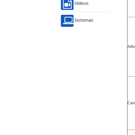
Vídeos
Sistemas
Arth
Cami