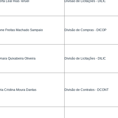
rta Leal Hias Teruel
Divisão de Licitações - DILIC
one Freitas Machado Sampaio
Divisão de Compras - DICOP
nara Quixabeira Oliveira
Divisão de Licitações - DILIC
ria Cristina Moura Dantas
Divisão de Contratos - DCONT