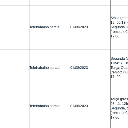
Sexta (pres
12h00/13h
Teletrabalho parcial
01/08/2023
Segunda. te
(remoto): 
17:00
Segunda (p
11h45 / 13
Teletrabalho parcial
01/08/2023
Terça, Quar
(remoto): 
17h00
Terça (pres
08h às 12h
Teletrabalho parcial
01/08/2023
Segunda, q
(remoto): 0
17:00