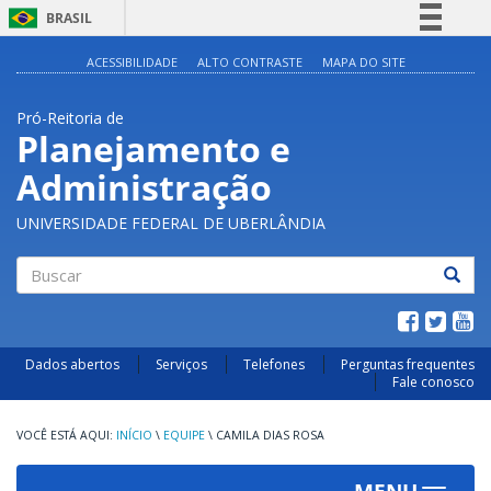
BRASIL
Simplifique!
ACESSIBILIDADE
ALTO CONTRASTE
MAPA DO SITE
Comunica BR
Pró-Reitoria de
Participe
Planejamento e
Acesso à informação
Administração
Legislação
Canais
UNIVERSIDADE FEDERAL DE UBERLÂNDIA
Buscar
Dados abertos
Serviços
Telefones
Perguntas frequentes
Fale conosco
INÍCIO
\
EQUIPE
\
CAMILA DIAS ROSA