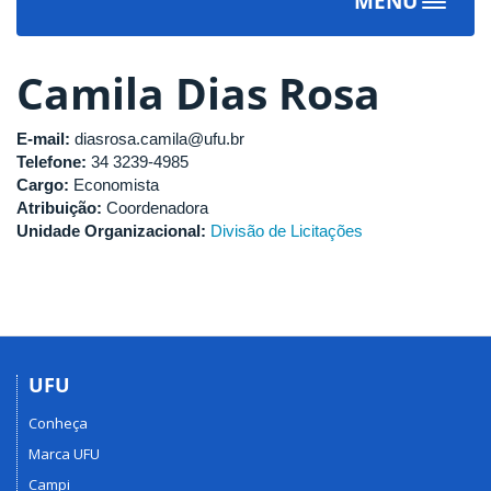
MENU
Toggle
navigat
Camila Dias Rosa
E-mail:
diasrosa.camila@ufu.br
Telefone:
34 3239-4985
Cargo:
Economista
Atribuição:
Coordenadora
Unidade Organizacional:
Divisão de Licitações
UFU
Conheça
Marca UFU
Campi