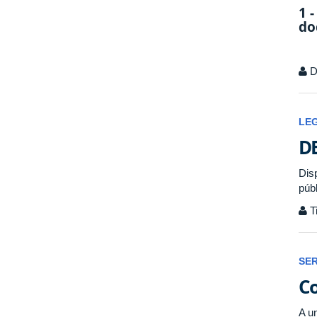
1 
do
D
LE
DE
Dis
públ
T
SE
Co
A u