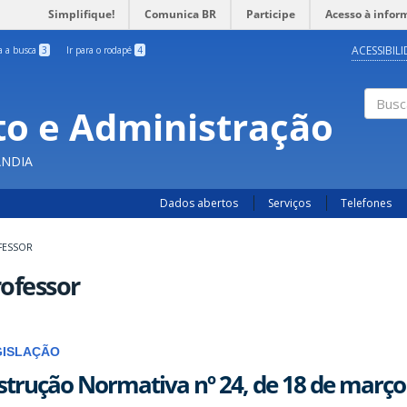
Simplifique!
Comunica BR
Participe
Acesso à infor
ACESSIBIL
ra a busca
3
Ir para o rodapé
4
o e Administração
Busc
ÂNDIA
Dados abertos
Serviços
Telefones
FESSOR
ofessor
GISLAÇÃO
strução Normativa nº 24, de 18 de março