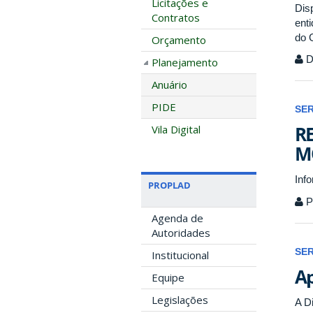
Licitações e
Dis
Contratos
ent
do 
Orçamento
Di
Planejamento
Anuário
PIDE
SE
RE
Vila Digital
M
Inf
PROPLAD
Pr
Agenda de
Autoridades
SE
Institucional
Ap
Equipe
Legislações
A D