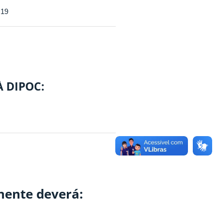
:19
 DIPOC:
nente deverá: