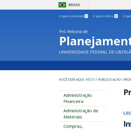
BRASIL
Ir para o conteúdo
1
Ir para o menu
2
Ir pa
Pró-Reitoria de
Planejament
UNIVERSIDADE FEDERAL DE UBERL
INÍCIO
\
PUBLICO ALVO
\
PRO
Pr
Administração
Financeira
Administração de
LE
Materiais
In
Compras,