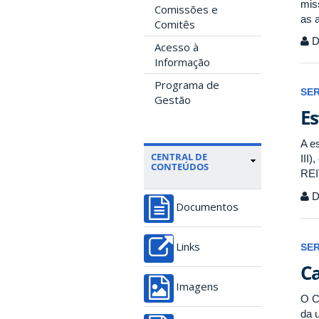
mis
Comissões e
as 
Comitês
Di
Acesso à
Informação
Programa de
SE
Gestão
Es
A e
CENTRAL DE
III
CONTEÚDOS
REI
Di
Documentos
Links
SE
Ca
Imagens
O C
da 