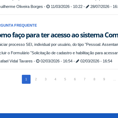
uilherme Oliveira Borges -
11/03/2026 - 10:22 -
28/07/2026 - 16
RGUNTA FREQUENTE
mo faço para ter acesso ao sistema Com
niciar processo SEI, individual por usuário, do tipo "Pessoal: Assent
cluir o Formulário "Solicitação de cadastro e habilitação para acessa
fael Vidal Tavares -
02/03/2026 - 16:54 -
02/03/2026 - 16:54
1
2
3
4
5
6
7
8
9
…