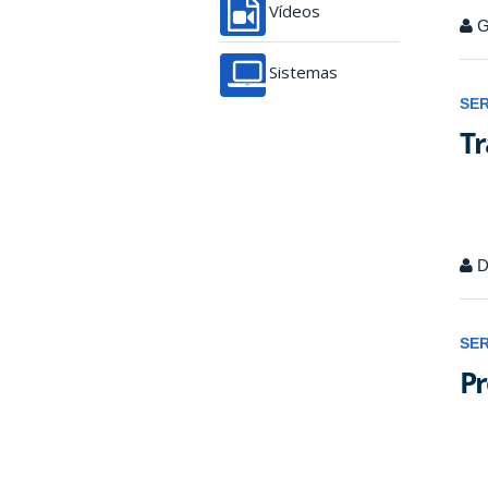
Vídeos
G
Sistemas
SE
Tr
D
SE
Pr