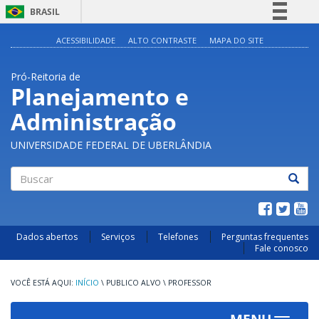
BRASIL
Simplifique!
ACESSIBILIDADE
ALTO CONTRASTE
MAPA DO SITE
Comunica BR
Pró-Reitoria de
Participe
Planejamento e
Acesso à informação
Administração
Legislação
Canais
UNIVERSIDADE FEDERAL DE UBERLÂNDIA
Buscar
Dados abertos
Serviços
Telefones
Perguntas frequentes
Fale conosco
INÍCIO
\
PUBLICO ALVO
\
PROFESSOR