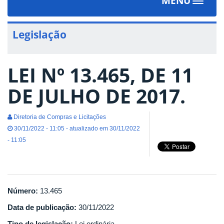
MENU
Toggle
navigat
Legislação
LEI Nº 13.465, DE 11
DE JULHO DE 2017.
Diretoria de Compras e Licitações
30/11/2022 - 11:05 - atualizado em 30/11/2022
- 11:05
Número:
13.465
Data de publicação:
30/11/2022
Tipo de legislação:
Lei ordinária