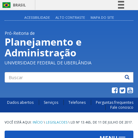
BRASIL
Simplifique!
ACESSIBILIDADE
ALTO CONTRASTE
MAPA DO SITE
Comunica BR
Pró-Reitoria de
Participe
Planejamento e
Acesso à informação
Administração
Legislação
Canais
UNIVERSIDADE FEDERAL DE UBERLÂNDIA
Buscar
Dados abertos
Serviços
Telefones
Perguntas frequentes
Fale conosco
INÍCIO
\
LEGISLACOES
\
LEI Nº 13.465, DE 11 DE JULHO DE 2017.