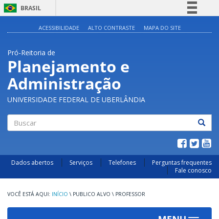
BRASIL
Simplifique!
ACESSIBILIDADE
ALTO CONTRASTE
MAPA DO SITE
Comunica BR
Pró-Reitoria de
Participe
Planejamento e
Acesso à informação
Administração
Legislação
Canais
UNIVERSIDADE FEDERAL DE UBERLÂNDIA
Buscar
Dados abertos
Serviços
Telefones
Perguntas frequentes
Fale conosco
INÍCIO
\
PUBLICO ALVO
\
PROFESSOR