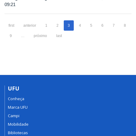
09:21
first
anterior
1
2
3
4
5
6
7
8
9
…
próximo
last
UFU
Conheça
Marca UFU
Campi
Mobilidade
Bibliotecas