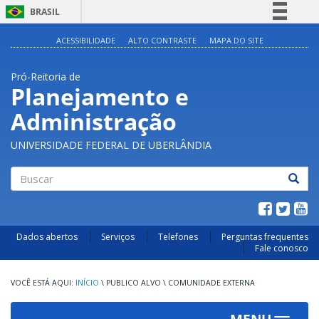
BRASIL
Simplifique!
ACESSIBILIDADE
ALTO CONTRASTE
MAPA DO SITE
Comunica BR
Pró-Reitoria de
Participe
Planejamento e
Acesso à informação
Administração
Legislação
Canais
UNIVERSIDADE FEDERAL DE UBERLÂNDIA
Buscar
Dados abertos
Serviços
Telefones
Perguntas frequentes
Fale conosco
INÍCIO
\
PUBLICO ALVO
\
COMUNIDADE EXTERNA