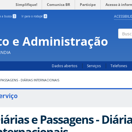
Simplifique!
Comunica BR
Participe
Acesso à infor
ACESSIBIL
ra a busca
3
Ir para o rodapé
4
o e Administração
Busc
ÂNDIA
Dados abertos
Serviços
Telefones
 PASSAGENS - DIÁRIAS INTERNACIONAIS
erviço
iárias e Passagens - Diári
nternacionais