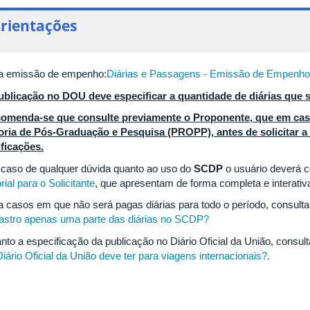
rientações
a emissão de empenho:
Diárias e Passagens - Emissão de Empenho
ublicação no DOU deve especificar a quantidade de diárias que 
omenda-se que consulte previamente o Proponente, que em cas
toria de Pós-Graduação e Pesquisa (PROPP), antes de solicitar a
ificações.
caso de qualquer dúvida quanto ao uso do
SCDP
o usuário deverá c
rial para o Solicitante
, que apresentam de forma completa e interati
a casos em que não será pagas diárias para todo o período, consulta
astro apenas uma parte das diárias no SCDP?
nto a especificação da publicação no Diário Oficial da União, consult
iário Oficial da União deve ter para viagens internacionais?.