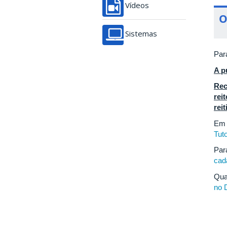
Vídeos
O
Sistemas
Par
A p
Rec
rei
reit
Em 
Tuto
Par
cad
Qua
no D