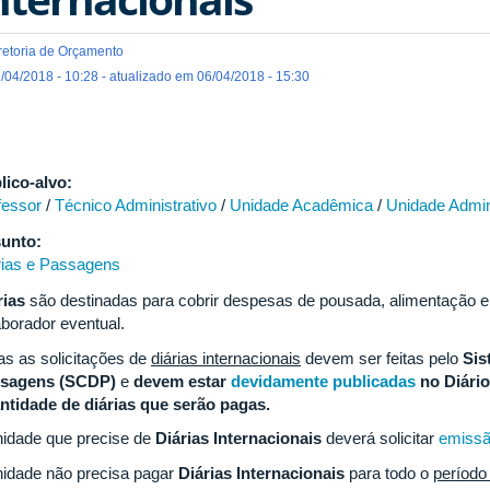
retoria de Orçamento
/04/2018 - 10:28 - atualizado em 06/04/2018 - 15:30
lico-alvo:
fessor
/
Técnico Administrativo
/
Unidade Acadêmica
/
Unidade Admin
unto:
rias e Passagens
rias
são destinadas para cobrir despesas de pousada, alimentação e
aborador eventual.
as as solicitações de
diárias internacionais
devem ser feitas pelo
Sis
sagens (SCDP)
e
devem estar
devidamente publicadas
no Diário 
ntidade de diárias que serão pagas.
nidade que precise de
Diárias Internacionais
deverá solicitar
emissã
nidade não precisa pagar
Diárias Internacionais
para todo o
período