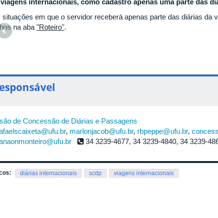
viagens internacionais, como cadastro apenas uma parte das d
 situações em que o servidor receberá apenas parte das diárias da vi
chos na aba
"Roteiro"
.
esponsável
isão de Concessão de Diárias e Passagens
afaelscaixeta@ufu.br
,
marlonjacob@ufu.br
,
rbpeppe@ufu.br
,
concess
ianaonmonteiro@ufu.br
34 3239-4677, 34 3239-4840, 34 3239-48
cos:
diárias internacionais
scdp
viagens internacionais