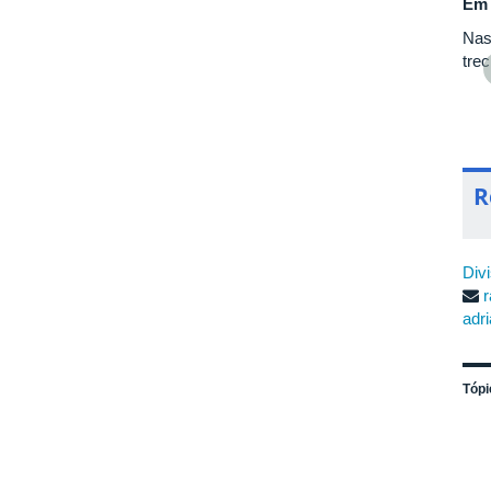
Oficial da União deve ter para viagens internacionais?
Em 
Diário Oficial da União
deve conter
o
dia de ida e de volta do
Nas
 ou sem ônus
. Viagens com ô
nus signfica que haverá
tre
ra o servidor
.
continuar lendo
R
Div
r
adr
Tópi