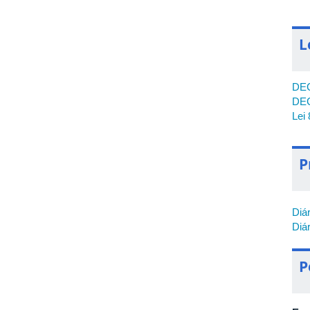
L
DEC
DEC
Lei
P
Diá
Diá
P