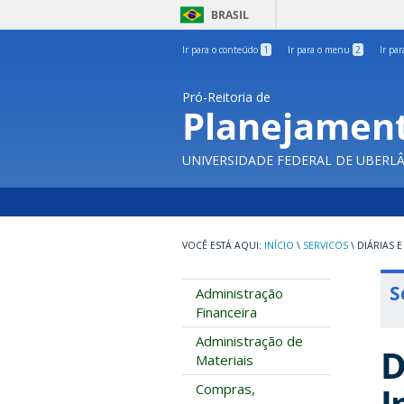
BRASIL
Ir para o conteúdo
1
Ir para o menu
2
Ir pa
Pró-Reitoria de
Planejament
UNIVERSIDADE FEDERAL DE UBERL
INÍCIO
\
SERVICOS
\
DIÁRIAS E
S
Administração
Financeira
Administração de
D
Materiais
I
Compras,