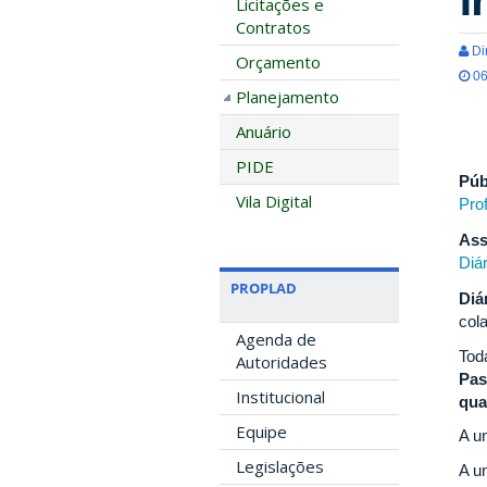
Licitações e
Contratos
Di
Orçamento
06
Planejamento
Anuário
PIDE
Púb
Vila Digital
Pro
Ass
Diá
PROPLAD
Diá
col
Agenda de
Tod
Autoridades
Pas
Institucional
qua
Equipe
A u
Legislações
A u