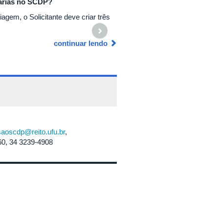
iárias no SCDP?
Em viagens internacionais o s
agem, o Solicitante deve criar três
Sim. Tal situação, contudo, dev
continuar lendo
aoscdp@reito.ufu.br
,
60, 34 3239-4908