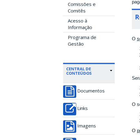
pag
Comissões e
Comitês
R
Acesso à
Informação
Programa de
O
s
Gestão
CENTRAL DE
CONTEÚDOS
Ser
Documentos
O s
Links
Imagens
O
p