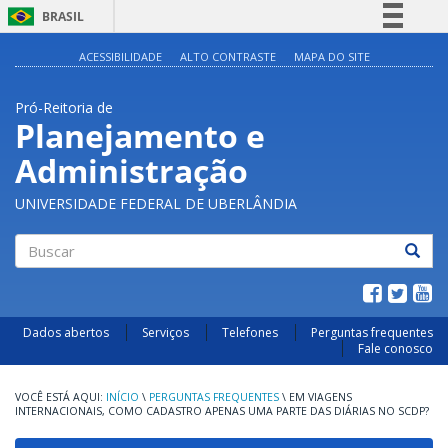
BRASIL
Simplifique!
ACESSIBILIDADE
ALTO CONTRASTE
MAPA DO SITE
Comunica BR
Pró-Reitoria de
Participe
Planejamento e
Acesso à informação
Administração
Legislação
Canais
UNIVERSIDADE FEDERAL DE UBERLÂNDIA
Buscar
Dados abertos
Serviços
Telefones
Perguntas frequentes
Fale conosco
INÍCIO
\
PERGUNTAS FREQUENTES
\
EM VIAGENS
INTERNACIONAIS, COMO CADASTRO APENAS UMA PARTE DAS DIÁRIAS NO SCDP?