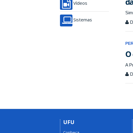
da
Vídeos
Sim
Sistemas
D
PE
O 
A P
D
UFU
Conheça