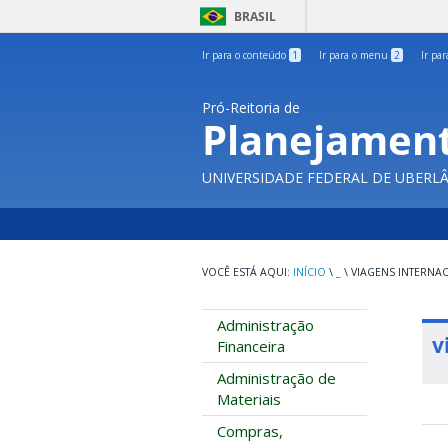
BRASIL
Ir para o conteúdo
1
Ir para o menu
2
Ir pa
Pró-Reitoria de
Planejament
UNIVERSIDADE FEDERAL DE UBERL
INÍCIO
\
_
\
VIAGENS INTERNA
Administração
v
Financeira
Administração de
Materiais
Compras,