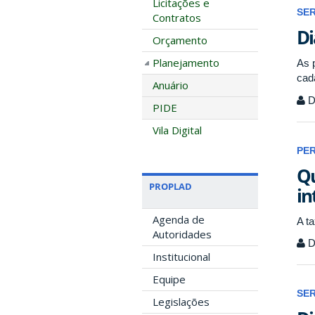
Licitações e
SE
Contratos
Di
Orçamento
Planejamento
As 
cad
Anuário
D
PIDE
Vila Digital
PE
Qu
PROPLAD
in
Agenda de
A t
Autoridades
D
Institucional
Equipe
SE
Legislações