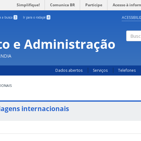
Simplifique!
Comunica BR
Participe
Acesso à infor
ACESSIBIL
ra a busca
3
Ir para o rodapé
4
o e Administração
Busc
ÂNDIA
Dados abertos
Serviços
Telefones
CIONAIS
iagens internacionais