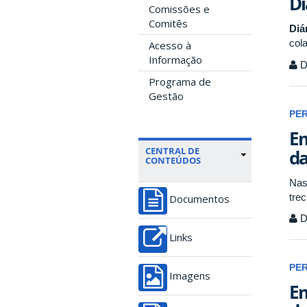
Di
Comissões e
Comitês
Diá
col
Acesso à
Informação
D
Programa de
Gestão
PE
Em
CENTRAL DE
da
CONTEÚDOS
Nas
tre
Documentos
D
Links
PE
Imagens
Em