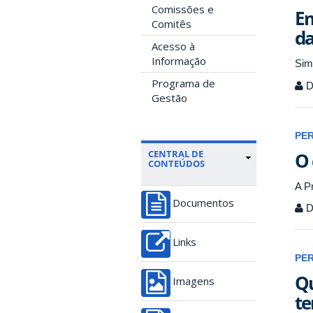
Comissões e
Em
Comitês
da
Acesso à
Informação
Sim
Programa de
D
Gestão
PE
CENTRAL DE
O 
CONTEÚDOS
A P
Documentos
D
Links
PE
Qu
Imagens
te