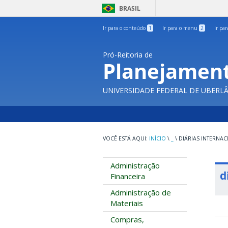
BRASIL
Ir para o conteúdo
1
Ir para o menu
2
Ir pa
Pró-Reitoria de
Planejament
UNIVERSIDADE FEDERAL DE UBERL
INÍCIO
\
_
\
DIÁRIAS INTERNAC
Administração
d
Financeira
Administração de
Materiais
Compras,