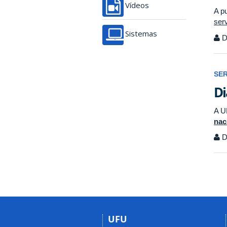
Vídeos
A p
ser
Sistemas
D
SE
Di
A U
nac
D
UFU