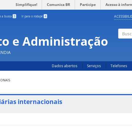
Simplifique!
Comunica BR
Participe
Acesso à infor
ACESSIBIL
ra a busca
3
Ir para o rodapé
4
o e Administração
Busc
ÂNDIA
Dados abertos
Serviços
Telefones
IONAIS
iárias internacionais