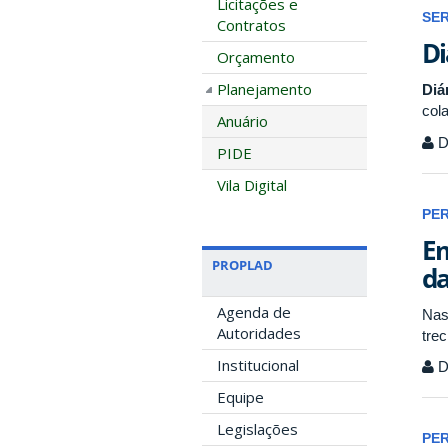
Licitações e
SE
Contratos
Di
Orçamento
Planejamento
Diá
col
Anuário
D
PIDE
Vila Digital
PE
Em
PROPLAD
da
Agenda de
Nas
Autoridades
tre
Institucional
D
Equipe
Legislações
PE