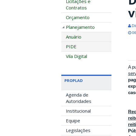
Licitações e
Contratos
v
Orçamento
Di
Planejamento
06
Anuário
PIDE
Vila Digital
A p
ser
pag
PROPLAD
exp
cas
Agenda de
Autoridades
Institucional
Rec
rei
Equipe
reit
Legislações
Púb