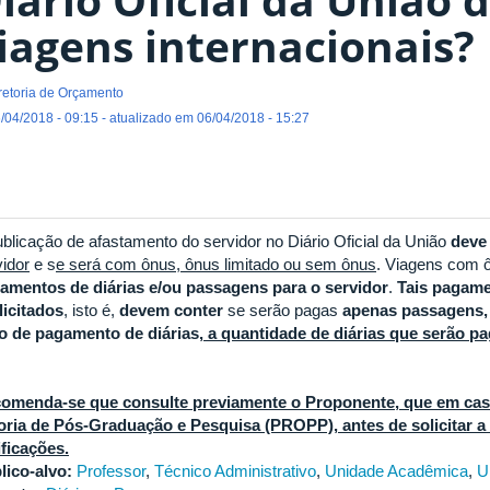
iagens internacionais?
retoria de Orçamento
/04/2018 - 09:15 - atualizado em 06/04/2018 - 15:27
ublicação de afastamento do servidor no Diário Oficial da União
deve
vidor
e s
e será com ônus, ônus limitado ou sem ônus
. Viagens com 
amentos de diárias e/ou passagens para o servidor
.
Tais pagame
licitados
, isto é,
devem conter
se serão pagas
apenas passagens,
o de pagamento de diárias,
a quantidade de diárias que serão pa
omenda-se que consulte previamente o Proponente, que em cas
toria de Pós-Graduação e Pesquisa (PROPP), antes de solicitar a
ificações.
lico-alvo:
Professor
,
Técnico Administrativo
,
Unidade Acadêmica
,
U