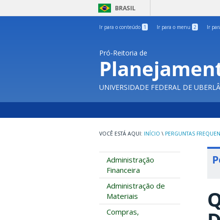
BRASIL
Ir para o conteúdo
1
Ir para o menu
2
Ir pa
Pró-Reitoria de
Planejament
UNIVERSIDADE FEDERAL DE UBERL
INÍCIO
\
PERGUNTAS FREQUEN
P
Administração
Financeira
Administração de
Q
Materiais
Compras,
D