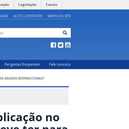
mação
Legislação
Canais
IDADE
ALTO CONTRASTE
MAPA DO SITE
ar
Perguntas frequentes
Fale conosco
RA VIAGENS INTERNACIONAIS?
blicação no
deve ter para