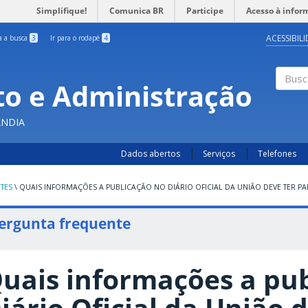
Simplifique!
Comunica BR
Participe
Acesso à infor
ACESSIBIL
ra a busca
3
Ir para o rodapé
4
o e Administração
Busc
ÂNDIA
Dados abertos
Serviços
Telefones
TES
\
QUAIS INFORMAÇÕES A PUBLICAÇÃO NO DIÁRIO OFICIAL DA UNIÃO DEVE TER PA
ergunta frequente
uais informações a pu
iário Oficial da União 