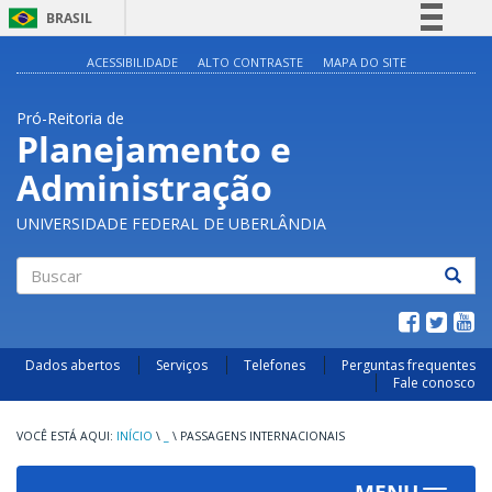
BRASIL
Simplifique!
ACESSIBILIDADE
ALTO CONTRASTE
MAPA DO SITE
Comunica BR
Pró-Reitoria de
Participe
Planejamento e
Acesso à informação
Administração
Legislação
Canais
UNIVERSIDADE FEDERAL DE UBERLÂNDIA
Buscar
Dados abertos
Serviços
Telefones
Perguntas frequentes
Fale conosco
INÍCIO
\
_
\
PASSAGENS INTERNACIONAIS