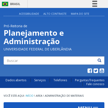
BRASIL
Simplifique!
ACESSIBILIDADE
ALTO CONTRASTE
MAPA DO SITE
Comunica BR
Pró-Reitoria de
Participe
Planejamento e
Acesso à informação
Administração
Legislação
Canais
UNIVERSIDADE FEDERAL DE UBERLÂNDIA
Buscar
Dados abertos
Serviços
Telefones
Perguntas frequentes
Fale conosco
INÍCIO
\
AREA
\
ADMINISTRAÇÃO DE MATERIAIS