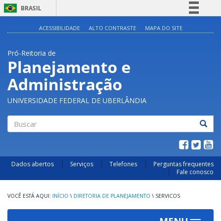
BRASIL
Simplifique!
ACESSIBILIDADE
ALTO CONTRASTE
MAPA DO SITE
Comunica BR
Pró-Reitoria de
Participe
Planejamento e
Acesso à informação
Administração
Legislação
Canais
UNIVERSIDADE FEDERAL DE UBERLÂNDIA
Buscar
Dados abertos
Serviços
Telefones
Perguntas frequentes
Fale conosco
INÍCIO
\
DIRETORIA DE PLANEJAMENTO
\
SERVICOS