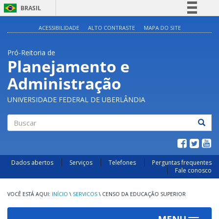
BRASIL
Simplifique!
ACESSIBILIDADE
ALTO CONTRASTE
MAPA DO SITE
Comunica BR
Pró-Reitoria de
Participe
Planejamento e
Acesso à informação
Administração
Legislação
Canais
UNIVERSIDADE FEDERAL DE UBERLÂNDIA
Buscar
Dados abertos
Serviços
Telefones
Perguntas frequentes
Fale conosco
INÍCIO
\
SERVICOS
\
CENSO DA EDUCAÇÃO SUPERIOR