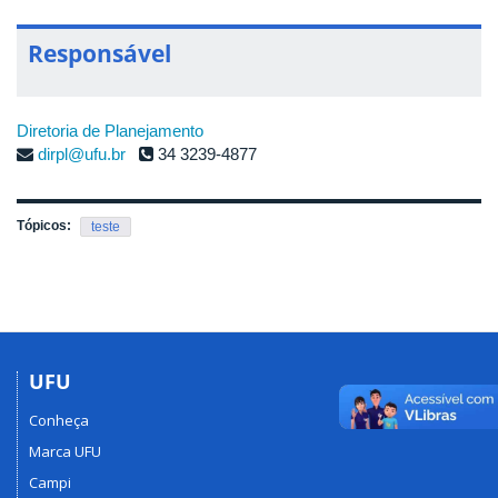
Responsável
Diretoria de Planejamento
dirpl@ufu.br
34 3239-4877
Tópicos:
teste
UFU
Conheça
Marca UFU
Campi