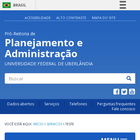
BRASIL
Simplifique!
ACESSIBILIDADE
ALTO CONTRASTE
MAPA DO SITE
Comunica BR
Pró-Reitoria de
Participe
Planejamento e
Acesso à informação
Administração
Legislação
Canais
UNIVERSIDADE FEDERAL DE UBERLÂNDIA
Buscar
Dados abertos
Serviços
Telefones
Perguntas frequentes
Fale conosco
INÍCIO
\
SERVICOS
\
TESTE