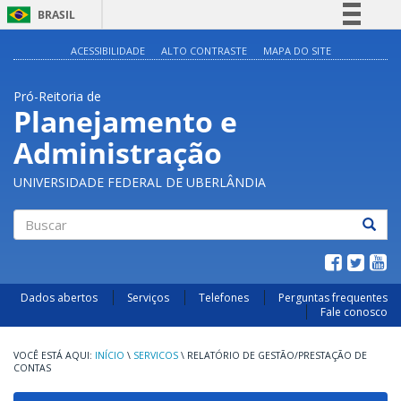
BRASIL
Simplifique!
ACESSIBILIDADE
ALTO CONTRASTE
MAPA DO SITE
Comunica BR
Pró-Reitoria de
Participe
Planejamento e
Acesso à informação
Administração
Legislação
Canais
UNIVERSIDADE FEDERAL DE UBERLÂNDIA
Buscar
Dados abertos
Serviços
Telefones
Perguntas frequentes
Fale conosco
INÍCIO
\
SERVICOS
\
RELATÓRIO DE GESTÃO/PRESTAÇÃO DE
CONTAS