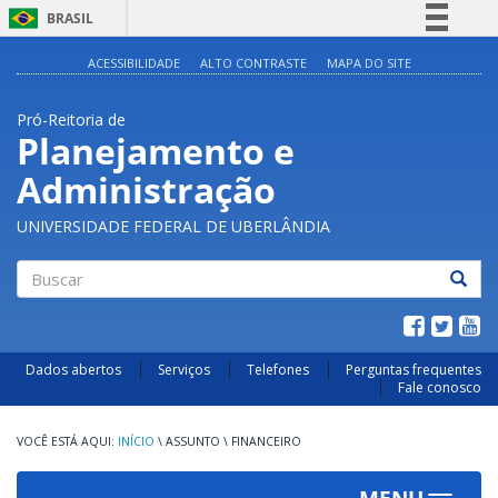
BRASIL
Simplifique!
ACESSIBILIDADE
ALTO CONTRASTE
MAPA DO SITE
Comunica BR
Pró-Reitoria de
Participe
Planejamento e
Acesso à informação
Administração
Legislação
Canais
UNIVERSIDADE FEDERAL DE UBERLÂNDIA
Buscar
Dados abertos
Serviços
Telefones
Perguntas frequentes
Fale conosco
INÍCIO
\
ASSUNTO
\
FINANCEIRO