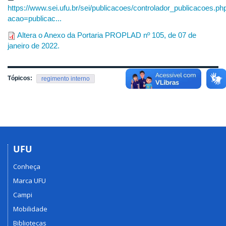
https://www.sei.ufu.br/sei/publicacoes/controlador_publicacoes.ph
acao=publicac...
Altera o Anexo da Portaria PROPLAD nº 105, de 07 de
janeiro de 2022.
Tópicos:
regimento interno
UFU
Conheça
Marca UFU
Campi
Mobilidade
Bibliotecas