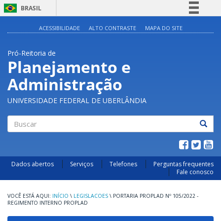
BRASIL
Simplifique!
ACESSIBILIDADE
ALTO CONTRASTE
MAPA DO SITE
Comunica BR
Pró-Reitoria de
Participe
Planejamento e
Acesso à informação
Administração
Legislação
Canais
UNIVERSIDADE FEDERAL DE UBERLÂNDIA
Buscar
Dados abertos
Serviços
Telefones
Perguntas frequentes
Fale conosco
INÍCIO
\
LEGISLACOES
\
PORTARIA PROPLAD Nº 105/2022 -
REGIMENTO INTERNO PROPLAD