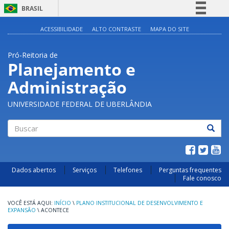
BRASIL
Simplifique!
ACESSIBILIDADE
ALTO CONTRASTE
MAPA DO SITE
Comunica BR
Pró-Reitoria de
Participe
Planejamento e
Acesso à informação
Administração
Legislação
Canais
UNIVERSIDADE FEDERAL DE UBERLÂNDIA
Buscar
Dados abertos
Serviços
Telefones
Perguntas frequentes
Fale conosco
INÍCIO
\
PLANO INSTITUCIONAL DE DESENVOLVIMENTO E
EXPANSÃO
\
ACONTECE