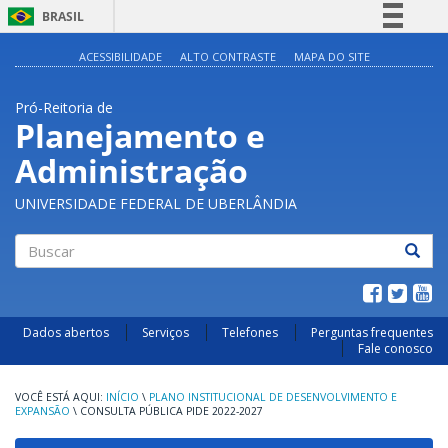
BRASIL
Simplifique!
ACESSIBILIDADE
ALTO CONTRASTE
MAPA DO SITE
Comunica BR
Pró-Reitoria de
Participe
Planejamento e
Acesso à informação
Administração
Legislação
Canais
UNIVERSIDADE FEDERAL DE UBERLÂNDIA
Buscar
Dados abertos
Serviços
Telefones
Perguntas frequentes
Fale conosco
INÍCIO
\
PLANO INSTITUCIONAL DE DESENVOLVIMENTO E
EXPANSÃO
\
CONSULTA PÚBLICA PIDE 2022-2027