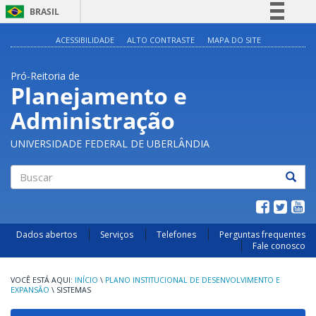
BRASIL
Simplifique!
ACESSIBILIDADE
ALTO CONTRASTE
MAPA DO SITE
Comunica BR
Pró-Reitoria de
Participe
Planejamento e
Acesso à informação
Administração
Legislação
Canais
UNIVERSIDADE FEDERAL DE UBERLÂNDIA
Buscar
Dados abertos
Serviços
Telefones
Perguntas frequentes
Fale conosco
INÍCIO
\
PLANO INSTITUCIONAL DE DESENVOLVIMENTO E
EXPANSÃO
\
SISTEMAS