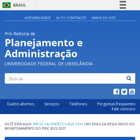
BRASIL
Simplifique!
ACESSIBILIDADE
ALTO CONTRASTE
MAPA DO SITE
Comunica BR
Pró-Reitoria de
Participe
Planejamento e
Acesso à informação
Administração
Legislação
Canais
UNIVERSIDADE FEDERAL DE UBERLÂNDIA
Buscar
Dados abertos
Serviços
Telefones
Perguntas frequentes
Fale conosco
INÍCIO
\
ACONTECE
\
2025
\
04
\
UFU DIVULGA RESULTADOS DO
MONITORAMENTO DO PIDE 2022-2027