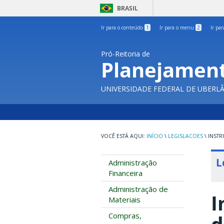
BRASIL
Ir para o conteúdo
1
Ir para o menu
2
Ir pa
Pró-Reitoria de
Planejament
UNIVERSIDADE FEDERAL DE UBERL
INÍCIO
\
LEGISLACOES
\
INSTR
L
Administração
Financeira
Administração de
I
Materiais
Compras,
d