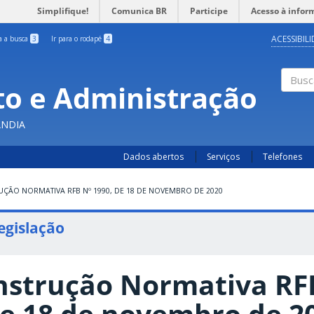
Simplifique!
Comunica BR
Participe
Acesso à infor
ACESSIBIL
ra a busca
3
Ir para o rodapé
4
o e Administração
Busc
ÂNDIA
Dados abertos
Serviços
Telefones
UÇÃO NORMATIVA RFB Nº 1990, DE 18 DE NOVEMBRO DE 2020
egislação
nstrução Normativa RFB
e 18 de novembro de 2