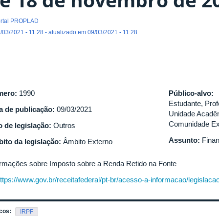
rtal PROPLAD
/03/2021 - 11:28 - atualizado em 09/03/2021 - 11:28
mero:
1990
Público-alvo:
Estudante, Prof
a de publicação:
09/03/2021
Unidade Acadêm
Comunidade Ex
o de legislação:
Outros
Assunto:
Finan
ito da legislação:
Âmbito Externo
ormações sobre Imposto sobre a Renda Retido na Fonte
ttps://www.gov.br/receitafederal/pt-br/acesso-a-informacao/legislacao/
cos:
IRPF