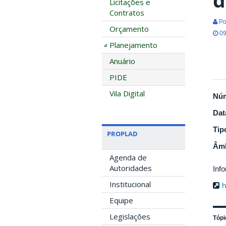
Licitações e
Contratos
Po
Orçamento
09
Planejamento
Anuário
PIDE
Vila Digital
Nú
Dat
Tip
PROPLAD
Âmb
Agenda de
Autoridades
Inf
Institucional
h
Equipe
Legislações
Tópi