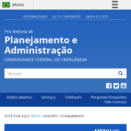
BRASIL
Simplifique!
ACESSIBILIDADE
ALTO CONTRASTE
MAPA DO SITE
Comunica BR
Pró-Reitoria de
Participe
Planejamento e
Acesso à informação
Administração
Legislação
Canais
UNIVERSIDADE FEDERAL DE UBERLÂNDIA
Buscar
Dados abertos
Serviços
Telefones
Perguntas frequentes
Fale conosco
INÍCIO
\
ASSUNTO
\
PLANEJAMENTO