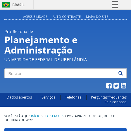
BRASIL
Simplifique!
ACESSIBILIDADE
ALTO CONTRASTE
MAPA DO SITE
Comunica BR
Pró-Reitoria de
Participe
Planejamento e
Acesso à informação
Administração
Legislação
Canais
UNIVERSIDADE FEDERAL DE UBERLÂNDIA
Buscar
Dados abertos
Serviços
Telefones
Perguntas frequentes
Fale conosco
INÍCIO
\
LEGISLACOES
\
PORTARIA REITO Nº 346, DE 07 DE
OUTUBRO DE 2022