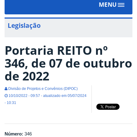
MENU
Toggle
navigat
Legislação
Portaria REITO nº
346, de 07 de outubro
de 2022
Divisão de Projetos e Convênios (DIPOC)
10/10/2022 - 09:57 - atualizado em 05/07/2024
- 10:31
Número:
346