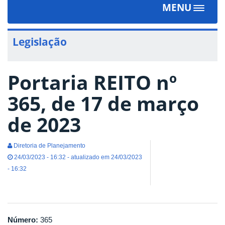
MENU
Toggle
navigat
Legislação
Portaria REITO nº
365, de 17 de março
de 2023
Diretoria de Planejamento
24/03/2023 - 16:32 - atualizado em 24/03/2023
- 16:32
Tweet
Widget
Número:
365