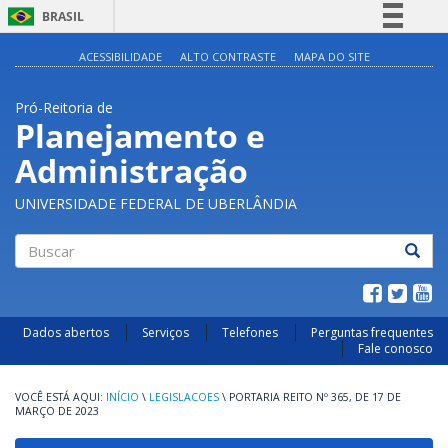
BRASIL
Simplifique!
ACESSIBILIDADE
ALTO CONTRASTE
MAPA DO SITE
Comunica BR
Pró-Reitoria de
Participe
Planejamento e
Acesso à informação
Administração
Legislação
Canais
UNIVERSIDADE FEDERAL DE UBERLÂNDIA
Buscar
Dados abertos
Serviços
Telefones
Perguntas frequentes
Fale conosco
INÍCIO
\
LEGISLACOES
\
PORTARIA REITO Nº 365, DE 17 DE
MARÇO DE 2023