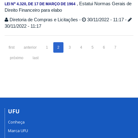
, Estatui Normas Gerais de
o
LEI N
4.320, DE 17 DE MARÇO DE 1964
Direito Financeiro para elabo
Diretoria de Compras e Licitações -
30/11/2022 - 11:17 -
30/11/2022 - 11:17
first
anterior
1
2
3
4
5
6
7
próximo
last
UFU
Conheça
Marca UFU