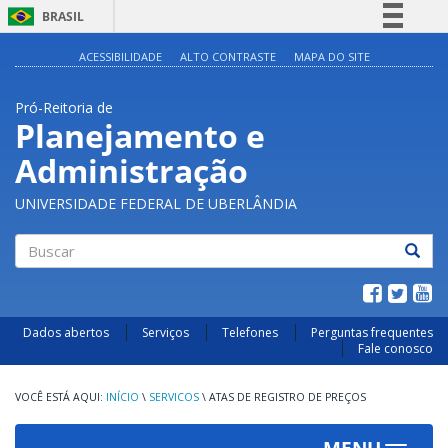
BRASIL
Simplifique!
ACESSIBILIDADE
ALTO CONTRASTE
MAPA DO SITE
Comunica BR
Pró-Reitoria de
Participe
Planejamento e
Acesso à informação
Administração
Legislação
Canais
UNIVERSIDADE FEDERAL DE UBERLÂNDIA
Buscar
Dados abertos
Serviços
Telefones
Perguntas frequentes
Fale conosco
INÍCIO
\
SERVICOS
\
ATAS DE REGISTRO DE PREÇOS