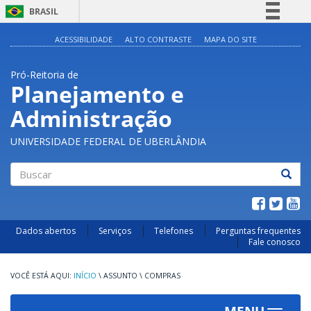
BRASIL
Simplifique!
ACESSIBILIDADE
ALTO CONTRASTE
MAPA DO SITE
Comunica BR
Pró-Reitoria de
Participe
Planejamento e
Acesso à informação
Administração
Legislação
Canais
UNIVERSIDADE FEDERAL DE UBERLÂNDIA
Buscar
Dados abertos
Serviços
Telefones
Perguntas frequentes
Fale conosco
INÍCIO
\
ASSUNTO
\
COMPRAS