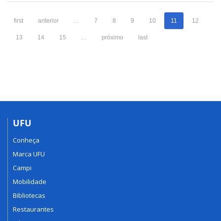
first
anterior
…
7
8
9
10
11
12
13
14
15
…
próximo
last
UFU
Conheça
Marca UFU
Campi
Mobilidade
Bibliotecas
Restaurantes