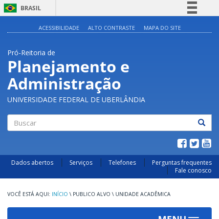
BRASIL
Simplifique!
ACESSIBILIDADE
ALTO CONTRASTE
MAPA DO SITE
Comunica BR
Pró-Reitoria de
Participe
Planejamento e
Acesso à informação
Administração
Legislação
Canais
UNIVERSIDADE FEDERAL DE UBERLÂNDIA
Buscar
Dados abertos
Serviços
Telefones
Perguntas frequentes
Fale conosco
INÍCIO
\
PUBLICO ALVO
\
UNIDADE ACADÊMICA