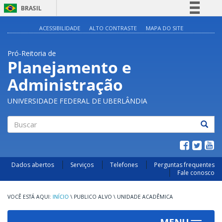
BRASIL
Simplifique!
ACESSIBILIDADE
ALTO CONTRASTE
MAPA DO SITE
Comunica BR
Pró-Reitoria de
Participe
Planejamento e
Acesso à informação
Administração
Legislação
Canais
UNIVERSIDADE FEDERAL DE UBERLÂNDIA
Buscar
Dados abertos
Serviços
Telefones
Perguntas frequentes
Fale conosco
INÍCIO
\
PUBLICO ALVO
\
UNIDADE ACADÊMICA