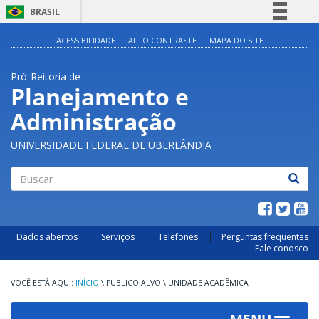
BRASIL
Simplifique!
ACESSIBILIDADE
ALTO CONTRASTE
MAPA DO SITE
Comunica BR
Pró-Reitoria de
Participe
Planejamento e
Acesso à informação
Administração
Legislação
Canais
UNIVERSIDADE FEDERAL DE UBERLÂNDIA
Buscar
Dados abertos
Serviços
Telefones
Perguntas frequentes
Fale conosco
INÍCIO
\
PUBLICO ALVO
\
UNIDADE ACADÊMICA