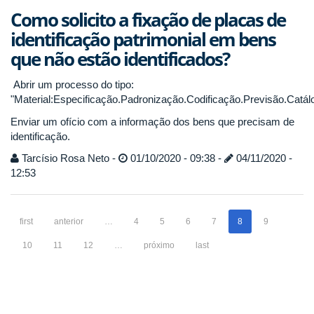
Como solicito a fixação de placas de
identificação patrimonial em bens
que não estão identificados?
Abrir um processo do tipo:
"Material:Especificação.Padronização.Codificação.Previsão.Catálog
Enviar um ofício com a informação dos bens que precisam de
identificação.
Tarcísio Rosa Neto -
01/10/2020 - 09:38 -
04/11/2020 -
12:53
first
anterior
…
4
5
6
7
8
9
10
11
12
…
próximo
last