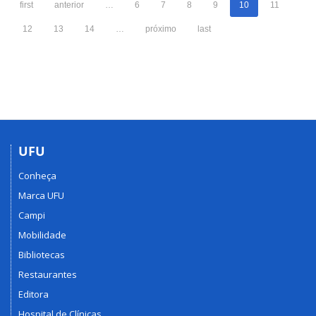
first
anterior
…
6
7
8
9
10
11
12
13
14
…
próximo
last
UFU
Conheça
Marca UFU
Campi
Mobilidade
Bibliotecas
Restaurantes
Editora
Hospital de Clínicas