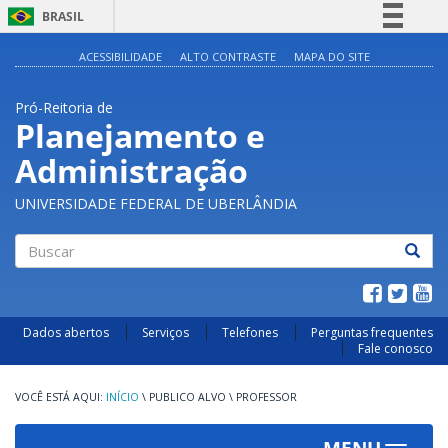
BRASIL
Simplifique!
ACESSIBILIDADE
ALTO CONTRASTE
MAPA DO SITE
Comunica BR
Pró-Reitoria de
Participe
Planejamento e
Acesso à informação
Administração
Legislação
Canais
UNIVERSIDADE FEDERAL DE UBERLÂNDIA
Buscar
Dados abertos
Serviços
Telefones
Perguntas frequentes
Fale conosco
INÍCIO
\
PUBLICO ALVO
\
PROFESSOR