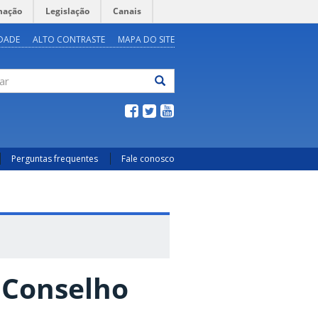
mação
Legislação
Canais
IDADE
ALTO CONTRASTE
MAPA DO SITE
ar
Perguntas frequentes
Fale conosco
 Conselho