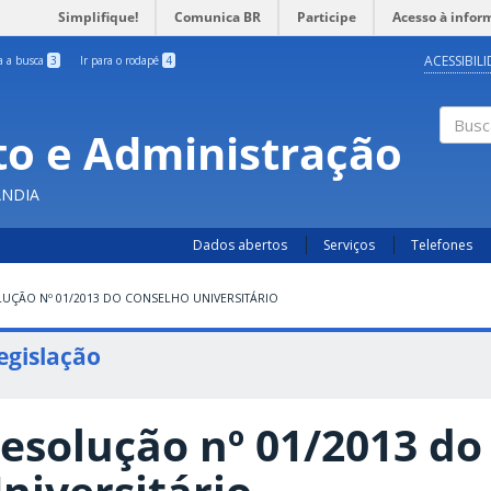
Simplifique!
Comunica BR
Participe
Acesso à infor
ACESSIBIL
ra a busca
3
Ir para o rodapé
4
o e Administração
Busc
ÂNDIA
Dados abertos
Serviços
Telefones
UÇÃO Nº 01/2013 DO CONSELHO UNIVERSITÁRIO
egislação
esolução nº 01/2013 do
niversitário