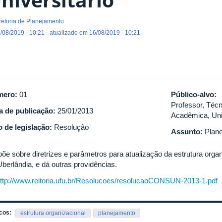
retoria de Planejamento
/08/2019 - 10:21 - atualizado em 16/08/2019 - 10:21
mero:
01
Público-alvo:
Professor, Técn
a de publicação:
25/01/2013
Acadêmica, Uni
o de legislação:
Resolução
Assunto:
Plan
põe sobre diretrizes e parâmetros para atualização da estrutura orga
Uberlândia, e dá outras providências.
ttp://www.reitoria.ufu.br/Resolucoes/resolucaoCONSUN-2013-1.pdf
cos:
estrutura organizacional
planejamento