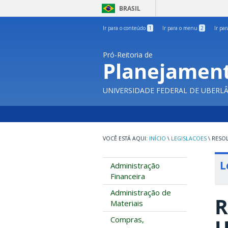
BRASIL
Ir para o conteúdo
1
Ir para o menu
2
Ir pa
Pró-Reitoria de
Planejament
UNIVERSIDADE FEDERAL DE UBERL
INÍCIO
\
LEGISLACOES
\
RESOL
L
Administração
Financeira
Administração de
R
Materiais
Compras,
U