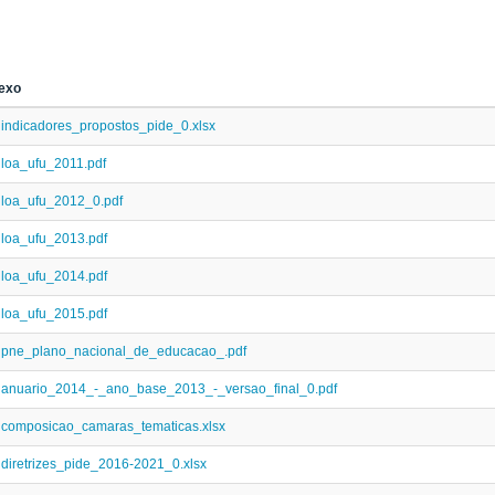
exo
indicadores_propostos_pide_0.xlsx
loa_ufu_2011.pdf
loa_ufu_2012_0.pdf
loa_ufu_2013.pdf
loa_ufu_2014.pdf
loa_ufu_2015.pdf
pne_plano_nacional_de_educacao_.pdf
anuario_2014_-_ano_base_2013_-_versao_final_0.pdf
composicao_camaras_tematicas.xlsx
diretrizes_pide_2016-2021_0.xlsx