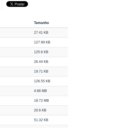
Tamanho
27.41 KB
127.99 KB
125.6 KB
26.44 KB
19.71 KB
126.55 KB
4.86 MB
18.72 MB
20.6 KB
51.32 KB