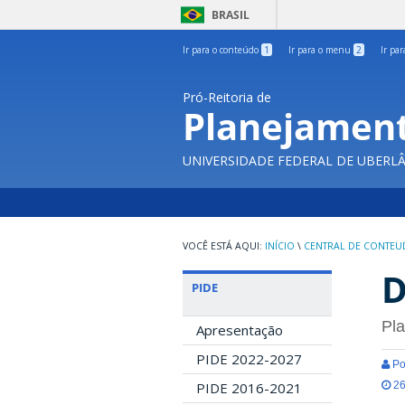
BRASIL
Ir para o conteúdo
1
Ir para o menu
2
Ir pa
Pró-Reitoria de
Planejament
UNIVERSIDADE FEDERAL DE UBERL
INÍCIO
\
CENTRAL DE CONTE
D
PIDE
Pla
Apresentação
PIDE 2022-2027
Po
26
PIDE 2016-2021