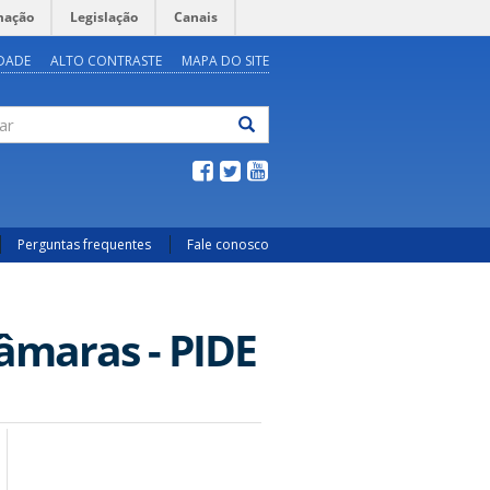
mação
Legislação
Canais
IDADE
ALTO CONTRASTE
MAPA DO SITE
ar
Perguntas frequentes
Fale conosco
âmaras - PIDE