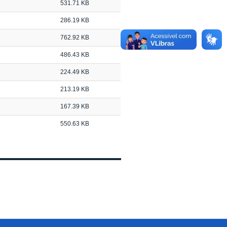
531.71 KB
286.19 KB
762.92 KB
486.43 KB
224.49 KB
213.19 KB
167.39 KB
550.63 KB