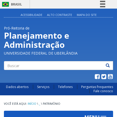
BRASIL
Simplifique!
ACESSIBILIDADE
ALTO CONTRASTE
MAPA DO SITE
Comunica BR
Pró-Reitoria de
Participe
Planejamento e
Acesso à informação
Administração
Legislação
Canais
UNIVERSIDADE FEDERAL DE UBERLÂNDIA
Buscar
Dados abertos
Serviços
Telefones
Perguntas frequentes
Fale conosco
INÍCIO
\
_
\
PATRIMÔNIO