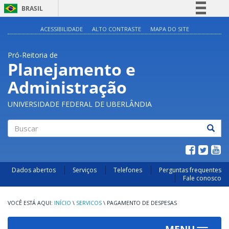
BRASIL
Simplifique!
ACESSIBILIDADE
ALTO CONTRASTE
MAPA DO SITE
Comunica BR
Pró-Reitoria de
Participe
Planejamento e
Acesso à informação
Administração
Legislação
Canais
UNIVERSIDADE FEDERAL DE UBERLÂNDIA
Buscar
Dados abertos
Serviços
Telefones
Perguntas frequentes
Fale conosco
INÍCIO
\
SERVICOS
\
PAGAMENTO DE DESPESAS