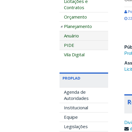
Licitações e
Contratos
Po
Orçamento
22
Planejamento
Anuário
PIDE
Púb
Pro
Vila Digital
Ass
Lic
PROPLAD
Agenda de
Autoridades
R
Institucional
Equipe
Div
Legislações
d