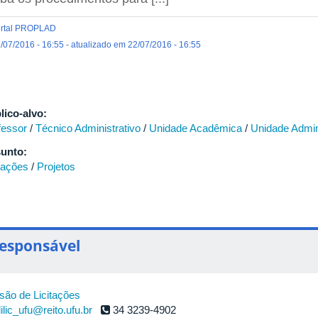
rtal PROPLAD
/07/2016 - 16:55 - atualizado em 22/07/2016 - 16:55
lico-alvo:
fessor
/
Técnico Administrativo
/
Unidade Acadêmica
/
Unidade Admin
unto:
itações
/
Projetos
esponsável
isão de Licitações
ilic_ufu@reito.ufu.br
34 3239-4902