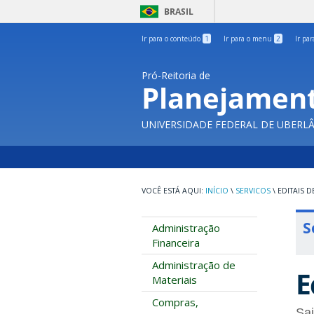
BRASIL
Ir para o conteúdo
1
Ir para o menu
2
Ir pa
Pró-Reitoria de
Planejament
UNIVERSIDADE FEDERAL DE UBERL
INÍCIO
\
SERVICOS
\
EDITAIS D
S
Administração
Financeira
Administração de
E
Materiais
Compras,
Sai