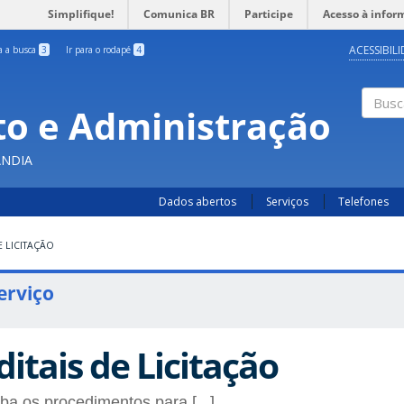
Simplifique!
Comunica BR
Participe
Acesso à infor
ACESSIBIL
ra a busca
3
Ir para o rodapé
4
o e Administração
Busc
ÂNDIA
Dados abertos
Serviços
Telefones
E LICITAÇÃO
erviço
ditais de Licitação
ba os procedimentos para [...]