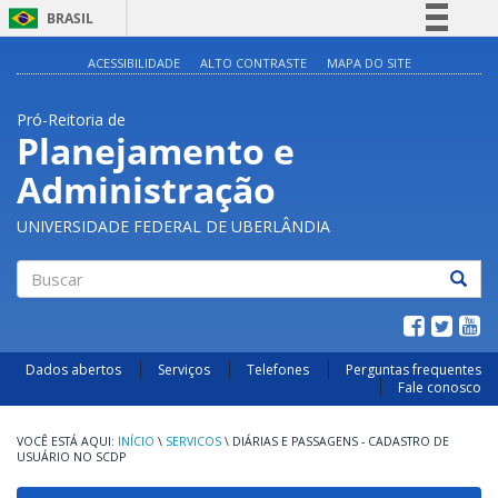
BRASIL
Simplifique!
ACESSIBILIDADE
ALTO CONTRASTE
MAPA DO SITE
Comunica BR
Pró-Reitoria de
Participe
Planejamento e
Acesso à informação
Administração
Legislação
Canais
UNIVERSIDADE FEDERAL DE UBERLÂNDIA
Buscar
Dados abertos
Serviços
Telefones
Perguntas frequentes
Fale conosco
INÍCIO
\
SERVICOS
\
DIÁRIAS E PASSAGENS - CADASTRO DE
USUÁRIO NO SCDP