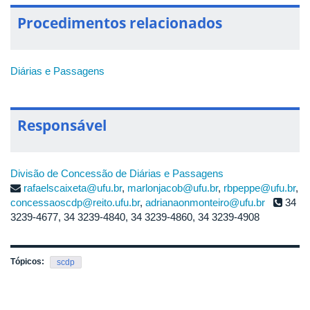
Procedimentos relacionados
Diárias e Passagens
Responsável
Divisão de Concessão de Diárias e Passagens
rafaelscaixeta@ufu.br
,
marlonjacob@ufu.br
,
rbpeppe@ufu.br
,
concessaoscdp@reito.ufu.br
,
adrianaonmonteiro@ufu.br
34
3239-4677, 34 3239-4840, 34 3239-4860, 34 3239-4908
Tópicos:
scdp